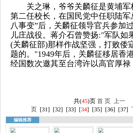
关之琳，爷爷关麟征是黄埔军
第二任校长，在国民党中任职陆军
八事变”后，关麟征领导官兵参加
儿庄战役。蒋介石曾赞扬:"军队如
(关麟征部)那样作战坚强，打败倭
题的。"1949年后，关麟征移居香
经国数次邀其至台湾许以高官厚禄
共(
45
)页
首 页
上一
页
[
31
] [
32
] [
33
] [
34
] [
35
] [
36
] [
37
]
编辑推荐