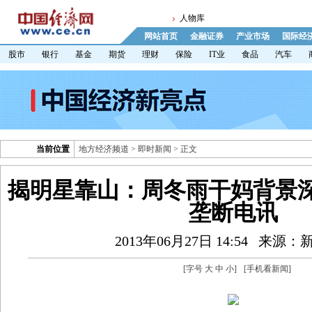
人物库
网站首页
金融证券
产业市场
国际经
股市
银行
基金
期货
理财
保险
IT业
食品
汽车
当前位置
地方经济频道
>
即时新闻
> 正文
揭明星靠山：周冬雨干妈背景深
垄断电讯
2013年06月27日 14:54
来源：
[字号
大
中
小
]
[
手机看新闻
]