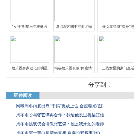
"女神"明星当年稚嫩照
盘点演艺圈中混血尤物
众女星销魂“湿身”照
娱乐圈身家过亿的明星
揭秘娱乐圈真假"闺蜜情"
三线女星的豪门生
分享到：
延伸阅读
·
网曝周冬雨复出靠“干妈”促成上位 合照曝光(图)
盘点女星中的十大美腿
宅男女神素颜太坑爹
盘点港台“十大美腿”
·
周冬雨盼与张艺谋再合作：我给他发过祝福短信
·
周冬雨挑戏仍会请教张艺谋：他是我永远的老师
·
周冬雨穿一袭白裙清丽亮相 自曝拍戏糗事(图)