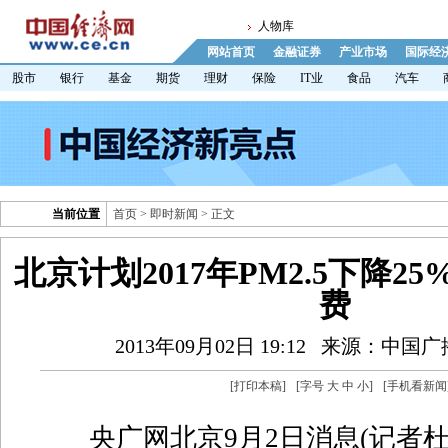
人物库
网站首页
金融证券
产业市场
国际经
股市
银行
基金
期货
理财
保险
IT业
食品
汽车
当前位置
首页
>
即时新闻
> 正文
北京计划2017年PM2.5下降2
费
2013年09月02日 19:12
来源：中国广
[
打印本稿
]
[字号
大
中
小
]
[
手机看新闻
央广网北京9月2日消息(记者杜