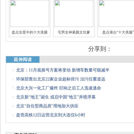
盘点女星中的十大美腿
宅男女神素颜太坑爹
盘点港台“十大美腿”
分享到：
延伸阅读
·
北京：11月底摇号方案将变动 新增车数量可能减半
·
环保部查出北京22家企业超标排污 治污任重道远
·
北京大兴一化工厂爆炸 巨响之后工人迅速逃命
·
北京新“地王”诞生 或启中国“地王”井喷序幕
·
北京“自住型商品房”用地加大供应
·
盘营高铁12日运营北京到大连仅6小时