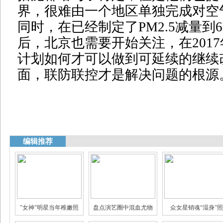
界，很难由一个地区单独完成对空
同时，在已经制定了PM2.5减量到
后，北京也需要开始关注，在201
计划如何才可以做到可延续的继续
面，联防联控才是解决问题的根源
编辑推荐
"女神"明星当年稚嫩照
盘点演艺圈中混血尤物
众女星销魂“湿身”照
娱乐圈身家过亿的明星
揭秘娱乐圈真假"闺蜜情"
三线女星的豪门生