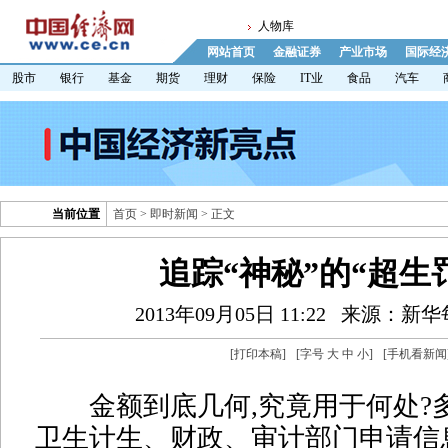
人物库
网站首页
金融证券
产业市场
国际经
股市
银行
基金
期货
理财
保险
IT业
食品
汽车
当前位置
首页
>
即时新闻
> 正文
追踪“神秘”的“超生
2013年09月05日 11:22
来源：新华
[
打印本稿
]
[字号
大
中
小
]
[
手机看新闻
金额到底几何,究竟用于何处?
卫生计生、财政、审计部门申请信