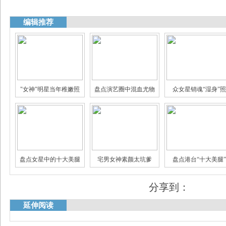
编辑推荐
"女神"明星当年稚嫩照
盘点演艺圈中混血尤物
众女星销魂“湿身”照
娱乐圈身家过亿的明星
揭秘娱乐圈真假"闺蜜情"
三线女星的豪门生
盘点女星中的十大美腿
宅男女神素颜太坑爹
盘点港台“十大美腿”
分享到：
延伸阅读