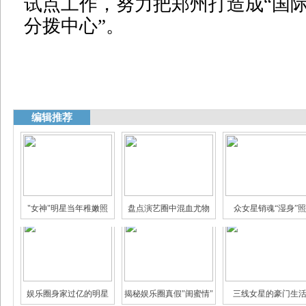
试点工作，努力把郑州打造成“国
分拨中心”。
编辑推荐
"女神"明星当年稚嫩照
盘点演艺圈中混血尤物
众女星销魂“湿身”照
娱乐圈身家过亿的明星
揭秘娱乐圈真假"闺蜜情"
三线女星的豪门生