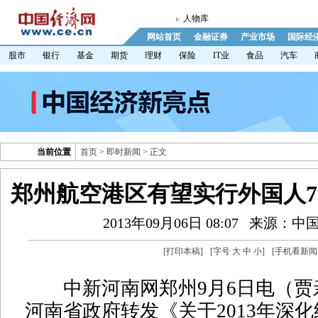
人物库
网站首页
金融证券
产业市场
国际经
股市
银行
基金
期货
理财
保险
IT业
食品
汽车
当前位置
首页
>
即时新闻
> 正文
郑州航空港区有望实行外国人7
2013年09月06日 08:07
来源：中
[
打印本稿
]
[字号
大
中
小
]
[
手机看新闻
中新河南网郑州9月6日电（贾亲
河南省政府转发《关于2013年深