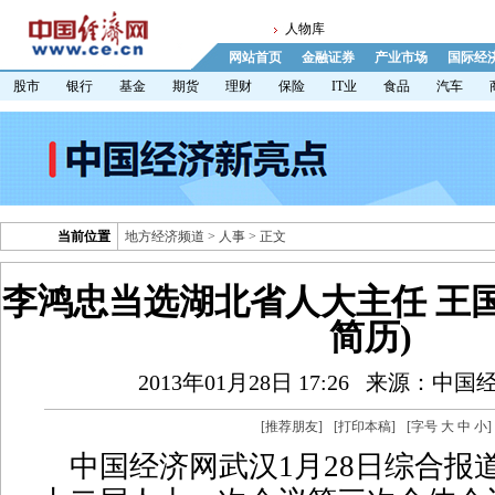
人物库
网站首页
金融证券
产业市场
国际经
股市
银行
基金
期货
理财
保险
IT业
食品
汽车
当前位置
地方经济频道
>
人事
> 正文
李鸿忠当选湖北省人大主任 王国
简历)
2013年01月28日 17:26
来源：中国
[
推荐朋友
]
[
打印本稿
]
[字号
大
中
小
]
中国经济网武汉1月28日综合报道