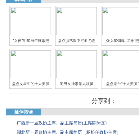
"女神"明星当年稚嫩照
盘点演艺圈中混血尤物
众女星销魂“湿身”照
娱乐圈身家过亿的明星
揭秘娱乐圈真假"闺蜜情"
三线女星的豪门生
盘点女星中的十大美腿
宅男女神素颜太坑爹
盘点港台“十大美腿”
分享到：
延伸阅读
·
广西新一届政协主席、副主席简历(主席陈际瓦)
·
湖北新一届政协主席、副主席简历（杨松任政协主席）