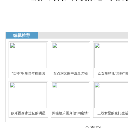
编辑推荐
"女神"明星当年稚嫩照
盘点演艺圈中混血尤物
众女星销魂“湿身”照
娱乐圈身家过亿的明星
揭秘娱乐圈真假"闺蜜情"
三线女星的豪门生