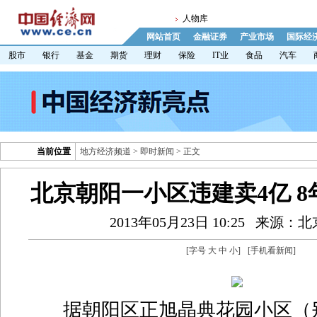
人物库
网站首页
金融证券
产业市场
国际经
股市
银行
基金
期货
理财
保险
IT业
食品
汽车
当前位置
地方经济频道
>
即时新闻
> 正文
北京朝阳一小区违建卖4亿 
2013年05月23日 10:25
来源：北
[字号
大
中
小
]
[
手机看新闻
]
据朝阳区正旭晶典花园小区（