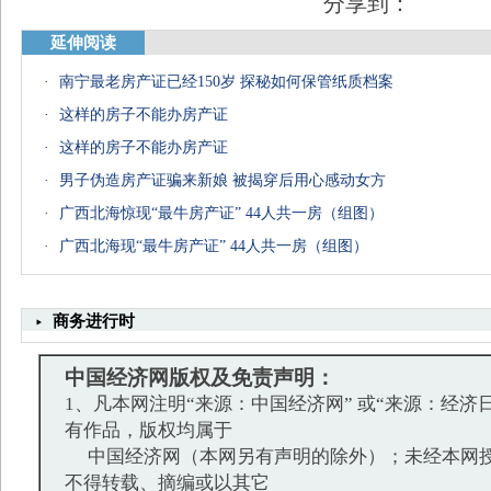
分享到：
延伸阅读
·
南宁最老房产证已经150岁 探秘如何保管纸质档案
盘点女星中的十大美腿
宅男女神素颜太坑爹
盘点港台“十大美腿”
·
这样的房子不能办房产证
·
这样的房子不能办房产证
·
男子伪造房产证骗来新娘 被揭穿后用心感动女方
·
广西北海惊现“最牛房产证” 44人共一房（组图）
·
广西北海现“最牛房产证” 44人共一房（组图）
商务进行时
中国经济网版权及免责声明：
1、凡本网注明“来源：中国经济网” 或“来源：经济
有作品，版权均属于
中国经济网（本网另有声明的除外）；未经本网授
不得转载、摘编或以其它