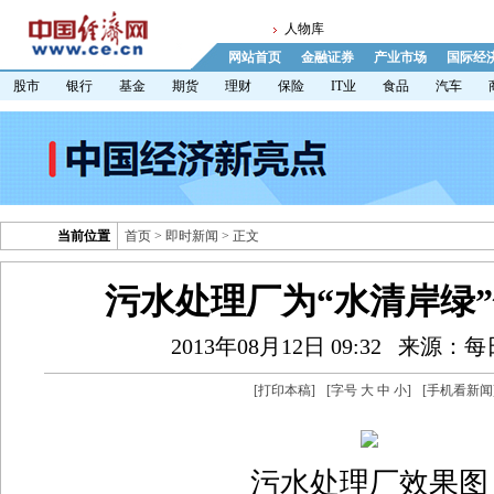
人物库
网站首页
金融证券
产业市场
国际经
股市
银行
基金
期货
理财
保险
IT业
食品
汽车
当前位置
首页
>
即时新闻
> 正文
污水处理厂为“水清岸绿
2013年08月12日 09:32
来源：每
[
打印本稿
]
[字号
大
中
小
]
[
手机看新闻
污水处理厂效果图