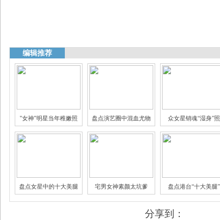
编辑推荐
"女神"明星当年稚嫩照
盘点演艺圈中混血尤物
众女星销魂“湿身”照
娱乐圈身家过亿的明星
揭秘娱乐圈真假"闺蜜情"
三线女星的豪门生
盘点女星中的十大美腿
宅男女神素颜太坑爹
盘点港台“十大美腿”
分享到：