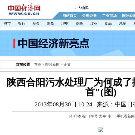
人物库
网站首页
金融证券
产业市场
国际经
股市
银行
基金
期货
理财
保险
IT业
食品
汽车
当前位置
首页
>
即时新闻
> 正文
陕西合阳污水处理厂为何成了
首"(图)
2013年08月30日 10:24
来源：中国日
[
打印本稿
]
[字号
大
中
小
]
[
手机看新闻