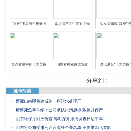
"女神"明星当年稚嫩照
盘点演艺圈中混血尤物
众女星销魂“湿身”照
娱乐圈身家过亿的明星
揭秘娱乐圈真假"闺蜜情"
三线女星的豪门生
盘点女星中的十大美腿
宅男女神素颜太坑爹
盘点港台“十大美腿”
分享到：
延伸阅读
·
西藏山南即将建成第一座污水处理厂
·
府河死鱼事件续：公司承认排污超标 致歉并停产
·
山东环保厅回应传言 称对深井排污调查长达半年
·
山东将公布受排污谣言冤枉企业名单 不要求邓飞道歉