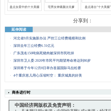
盘点女星中的十大美腿
宅男女神素颜太坑爹
盘点港台“十大美腿”
分享到：
延伸阅读
·
河北省9月实施新办法 严控三公经费规模和比例
·
深圳去年三公经费6.31亿元
·
广东茂名150吨病死猪肉被深圳市民吃掉
·
深圳市卫人委:2020年市民平均期望寿命将达到80岁
·
深圳将于今年12月8日举办首届国际马拉松赛
·
4个重庆崽儿用心压缩时空： 重庆城真的好美
商务进行时
中国经济网版权及免责声明：