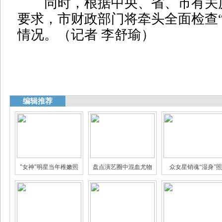
同时，根据中央、省、市有关
要求，市财政部门将牵头全面检查“
情况。（记者 李舒瑜）
编辑推荐
"女神"明星当年稚嫩照
盘点演艺圈中混血尤物
众女星销魂“湿身”照
娱乐圈身家过亿的明星
揭秘娱乐圈真假"闺蜜情"
三线女星的豪门生