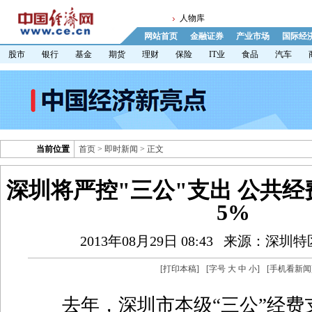
人物库
网站首页
金融证券
产业市场
国际经
股市
银行
基金
期货
理财
保险
IT业
食品
汽车
当前位置
首页
>
即时新闻
> 正文
深圳将严控"三公"支出 公共
5%
2013年08月29日 08:43
来源：深圳特
[
打印本稿
]
[字号
大
中
小
]
[
手机看新闻
去年，深圳市本级“三公”经费支出