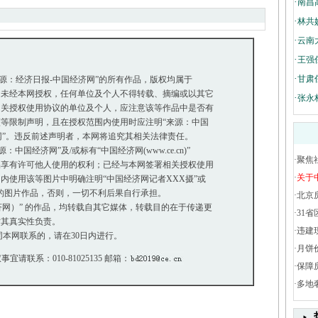
·
南昌
·
林共
·
云南
·
王强
·
甘肃
来源：经济日报-中国经济网”的所有作品，版权均属于
未经本网授权，任何单位及个人不得转载、摘编或以其它
·
张永
关授权使用协议的单位及个人，应注意该等作品中是否有
等限制声明，且在授权范围内使用时应注明“来源：中国
网”。违反前述声明者，本网将追究其相关法律责任。
国经济网”及/或标有“中国经济网(www.ce.cn)”
·
聚焦
享有许可他人使用的权利；已经与本网签署相关授权使用
·
关于
使用该等图片中明确注明“中国经济网记者XXX摄”或
”的图片作品，否则，一切不利后果自行承担。
·
北京
经济网）” 的作品，均转载自其它媒体，转载目的在于传递更
·
31省
其真实性负责。
·
违建
本网联系的，请在30日内进行。
·
月饼
事宜请联系：010-81025135 邮箱：
·
保障
·
多地