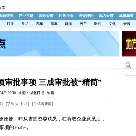
物库
金融证券
产业市场
国际经济
时政社会
评论理论
地方经济
城市频道
IT业
食品
汽车
商车
能源
房产
医药
文化
会展
项审批事项 三成审批被“精简”
4日 20:30
来源：湖北日报
陈颖
稿
]
[字号
大
中
小
]
[
手机看新闻
]
更便捷。昨从省国资委获悉，在听取企业意见后，
项的36.4%。