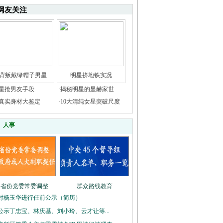
网友关注
背叛戴绿帽子男星
明星挤地铁实况
星抢男友手段
·
揭秘明星的显赫家世
真实身材大鉴定
·
10大清纯女星突破尺度
人事
多省份党委常委调整
群众路线教育
对杨玉华进行任前公示（简历）
公示丁忠宝、林庆基、刘小玲、云才让等...