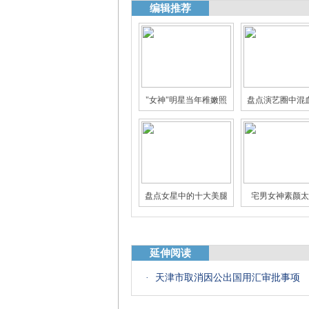
编辑推荐
"女神"明星当年稚嫩照
盘点演艺圈中混
娱乐圈身家过亿的明星
揭秘娱乐圈真假"
盘点女星中的十大美腿
宅男女神素颜太
延伸阅读
·
天津市取消因公出国用汇审批事项