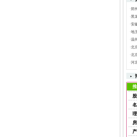
·
郑
·
黑
·
安
·
地
·
温
·
北
·
北
·
河
推
股
名
理
房
产