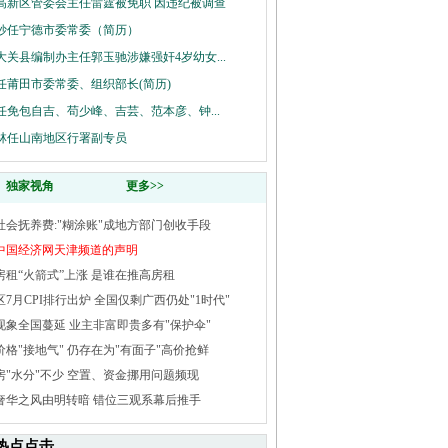
高新区管委会主任雷霆被免职 因违纪被调查
妙任宁德市委常委（简历）
大关县编制办主任郭玉驰涉嫌强奸4岁幼女...
任莆田市委常委、组织部长(简历)
任免包自吉、苟少峰、吉芸、范本彦、钟...
林任山南地区行署副专员
独家视角
更多>>
社会抚养费:"糊涂账"成地方部门创收手段
中国经济网天津频道的声明
房租“火箭式”上涨 是谁在推高房租
区7月CPI排行出炉 全国仅剩广西仍处"1时代"
现象全国蔓延 业主非富即贵多有"保护伞"
价格"接地气" 仍存在为"有面子"高价抢鲜
房"水分"不少 空置、资金挪用问题频现
奢华之风由明转暗 错位三观系幕后推手
热点点击