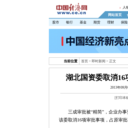
人
网站首页
股市
银行
基金
期货
理财
保险
当前位置
首页
>
即时新闻
> 正文
湖北国资委取消16
2013年09月0
[
打印本
三成审批被“精简”，企业办事
该委取消16项审批事项，占原审批事