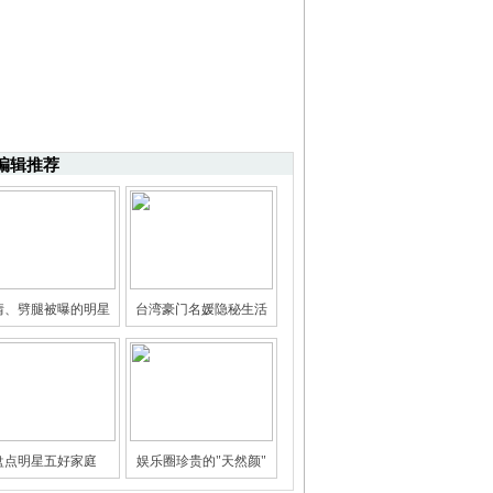
编辑推荐
情、劈腿被曝的明星
台湾豪门名媛隐秘生活
盘点明星五好家庭
娱乐圈珍贵的"天然颜"