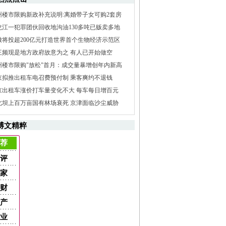
州楼市限购新政补充说明:离婚带子女可购2套房
龙江一犯罪团伙回收地沟油130多吨已贩卖多地
徽将投超200亿元打造世界首个生物经济示范区
王频现是地方政府故意为之 有人已开始做空
州楼市限购"放松"首月：成交量暴增创年内新高
京拟推出租车电召费预付制 乘客爽约不退钱
京出租车涨价打车量变化不大 每车每日增百元
北坝上百万亩国有林场衰死 京津面临沙尘威胁
博文精粹
荐
评
家
财
产
业