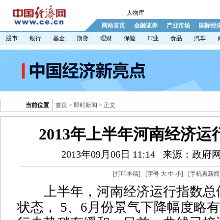
人物库
网站首页
金融证券
产业市场
国际经
股市
银行
基金
期货
理财
保险
IT业
食品
汽车
当前位置
首页
>
即时新闻
> 正文
2013年上半年河南经济
2013年09月06日 11:14
来源：政府
[
打印本稿
]
[字号
大
中
小
]
[
手机看新闻
上半年，河南经济运行指数总
状态， 5、6月份景气下降幅度略