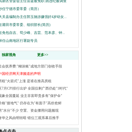
高新区管委会主任雷霆被免职 因违纪被调查
妙任宁德市委常委（简历）
大关县编制办主任郭玉驰涉嫌强奸4岁幼女...
任莆田市委常委、组织部长(简历)
任免包自吉、苟少峰、吉芸、范本彦、钟...
林任山南地区行署副专员
独家视角
更多>>
社会抚养费:"糊涂账"成地方部门创收手段
中国经济网天津频道的声明
房租“火箭式”上涨 是谁在推高房租
区7月CPI排行出炉 全国仅剩广西仍处"1时代"
现象全国蔓延 业主非富即贵多有"保护伞"
价格"接地气" 仍存在为"有面子"高价抢鲜
房"水分"不少 空置、资金挪用问题频现
奢华之风由明转暗 错位三观系幕后推手
热点点击