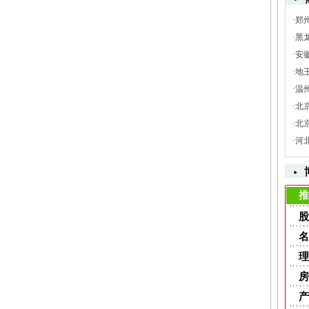
·
郑
·
黑
·
安
·
地
·
温
·
北
·
北
·
河
推
股
名
理
房
产