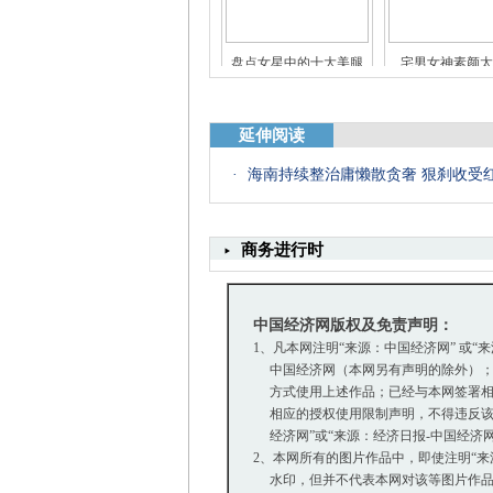
娱乐圈身家过亿的明星
揭秘娱乐圈真假"
延伸阅读
·
海南持续整治庸懒散贪奢 狠刹收受
盘点女星中的十大美腿
宅男女神素颜太
商务进行时
中国经济网版权及免责声明：
1、凡本网注明“来源：中国经济网” 或“
中国经济网（本网另有声明的除外）；
方式使用上述作品；已经与本网签署相
相应的授权使用限制声明，不得违反该
经济网”或“来源：经济日报-中国经济
2、本网所有的图片作品中，即使注明“来源：中
水印，但并不代表本网对该等图片作品