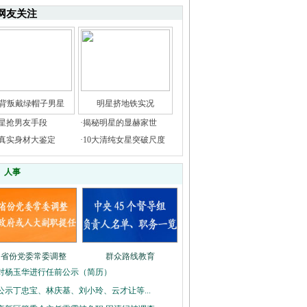
网友关注
背叛戴绿帽子男星
明星挤地铁实况
星抢男友手段
·
揭秘明星的显赫家世
真实身材大鉴定
·
10大清纯女星突破尺度
人事
多省份党委常委调整
群众路线教育
对杨玉华进行任前公示（简历）
公示丁忠宝、林庆基、刘小玲、云才让等...