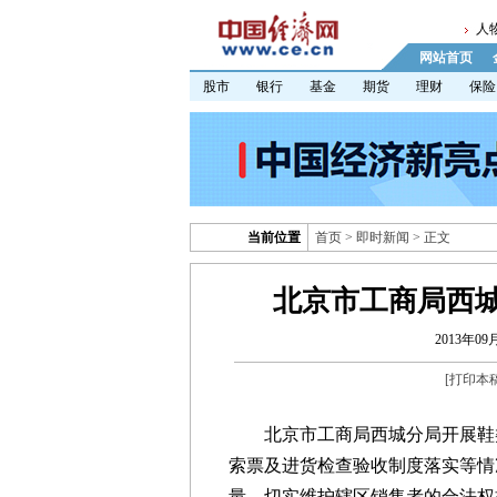
人
网站首页
股市
银行
基金
期货
理财
保险
当前位置
首页
>
即时新闻
> 正文
北京市工商局西
2013年09月
[
打印本
北京市工商局西城分局开展鞋类
索票及进货检查验收制度落实等情
量，切实维护辖区销售者的合法权