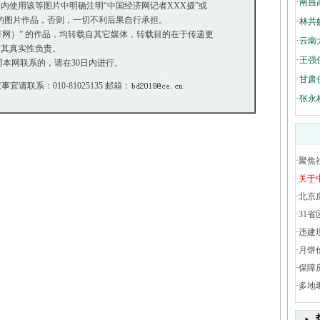
·
南昌
使用该等图片中明确注明“中国经济网记者XXX摄”或
”的图片作品，否则，一切不利后果自行承担。
·
林共
经济网）” 的作品，均转载自其它媒体，转载目的在于传递更
·
云南
其真实性负责。
·
王强
本网联系的，请在30日内进行。
·
甘肃
事宜请联系：010-81025135 邮箱：
·
张永
·
聚焦
·
关于
·
北京
·
31省
·
违建
·
月饼
·
保障
·
多地