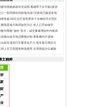
州楼市限购新政补充说明:离婚带子女可购2套房
龙江一犯罪团伙回收地沟油130多吨已贩卖多地
徽将投超200亿元打造世界首个生物经济示范区
王频现是地方政府故意为之 有人已开始做空
州楼市限购"放松"首月：成交量暴增创年内新高
京拟推出租车电召费预付制 乘客爽约不退钱
京出租车涨价打车量变化不大 每车每日增百元
北坝上百万亩国有林场衰死 京津面临沙尘威胁
博文精粹
荐
评
家
财
产
业