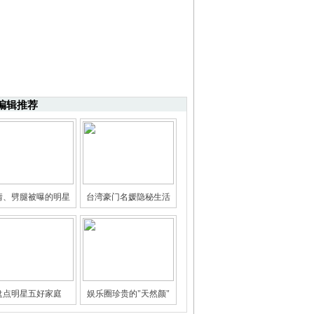
编辑推荐
情、劈腿被曝的明星
台湾豪门名媛隐秘生活
盘点明星五好家庭
娱乐圈珍贵的"天然颜"