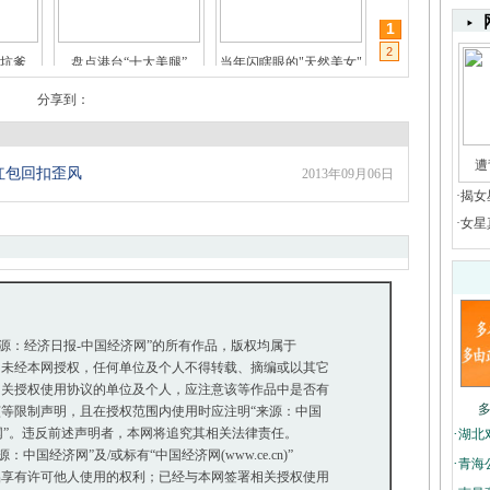
1
闺蜜情"
三线女星的豪门生活
男星“第三只眼”
2
分享到：
遭
红包回扣歪风
2013年09月06日
坑爹
盘点港台“十大美腿”
当年闪瞎眼的"天然美女"
·
揭女
·
女星
来源：经济日报-中国经济网”的所有作品，版权均属于
未经本网授权，任何单位及个人不得转载、摘编或以其它
关授权使用协议的单位及个人，应注意该等作品中是否有
等限制声明，且在授权范围内使用时应注明“来源：中国
网”。违反前述声明者，本网将追究其相关法律责任。
·
湖北
国经济网”及/或标有“中国经济网(www.ce.cn)”
·
青海
享有许可他人使用的权利；已经与本网签署相关授权使用