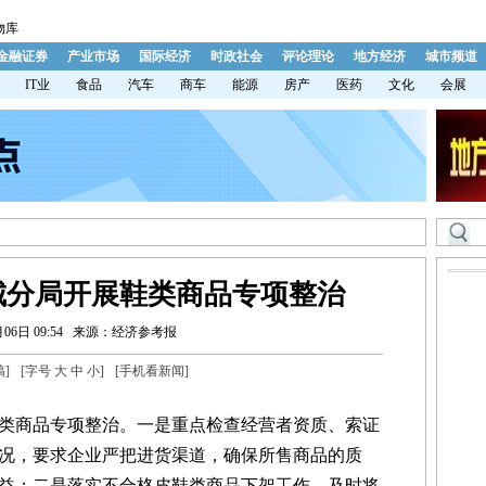
物库
金融证券
产业市场
国际经济
时政社会
评论理论
地方经济
城市频道
IT业
食品
汽车
商车
能源
房产
医药
文化
会展
城分局开展鞋类商品专项整治
06日 09:54
来源：经济参考报
稿
]
[字号
大
中
小
]
[
手机看新闻
]
商品专项整治。一是重点检查经营者资质、索证
况，要求企业严把进货渠道，确保所售商品的质
益；二是落实不合格皮鞋类商品下架工作，及时将