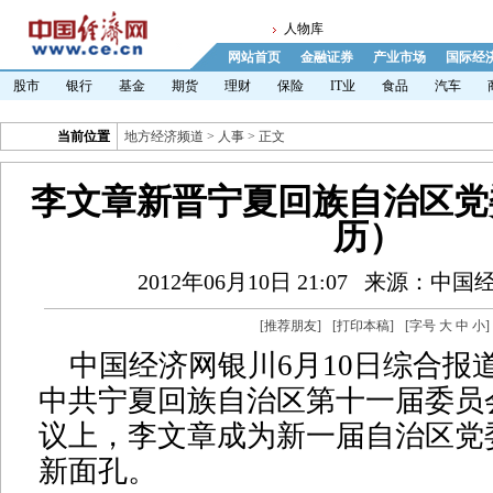
人物库
网站首页
金融证券
产业市场
国际经
股市
银行
基金
期货
理财
保险
IT业
食品
汽车
当前位置
地方经济频道
>
人事
> 正文
李文章新晋宁夏回族自治区党
历）
2012年06月10日 21:07
来源：中国
[
推荐朋友
]
[
打印本稿
]
[字号
大
中
小
]
中国经济网银川6月10日综合报道
中共宁夏回族自治区第十一届委员
议上，李文章成为新一届自治区党
新面孔。