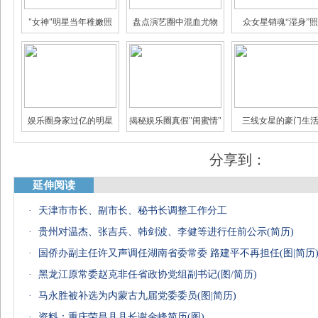
"女神"明星当年稚嫩照
盘点演艺圈中混血尤物
众女星销魂“湿身”照
娱乐圈身家过亿的明星
揭秘娱乐圈真假"闺蜜情"
三线女星的豪门生
分享到：
延伸阅读
·
天津市市长、副市长、秘书长调整工作分工
盘点女星中的十大美腿
宅男女神素颜太坑爹
盘点港台“十大美腿”
·
贵州对温杰、张吉兵、韩剑波、李健等进行任前公示(简历)
·
国侨办副主任许又声调任湖南省委常委 路建平不再担任(图|简历
·
黑龙江原常委赵克非任省政协党组副书记(图/简历)
·
马永胜被补选为内蒙古九届党委委员(图|简历)
·
资料：重庆荣昌县县长谢金峰简历(图)