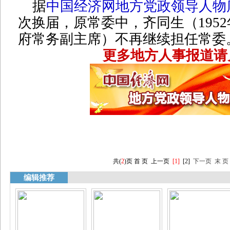
据
中国经济网地方党政领导人物
次换届，原常委中，齐同生（1952
府常务副主席）不再继续担任常委
更多地方人事报道请
共(
2
)页
首 页
上一页
[1]
[
2
]
下一页
末 页
编辑推荐