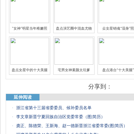
"女神"明星当年稚嫩照
盘点演艺圈中混血尤物
众女星销魂“湿身”照
娱乐圈身家过亿的明星
揭秘娱乐圈真假"闺蜜情"
三线女星的豪门生
盘点女星中的十大美腿
宅男女神素颜太坑爹
盘点港台“十大美腿”
分享到：
延伸阅读
·
浙江省第十三届省委委员、候补委员名单
·
李文章新晋宁夏回族自治区党委常委（图|简历）
·
龚正、陈德荣、王新海、赵一德新晋浙江省委常委(图|简历）