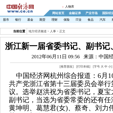
人物库
网站首页
金融证券
产业市场
国际经
股市
银行
基金
期货
理财
保险
IT业
食品
汽车
当前位置
地方经济频道
>
人事
> 正文
浙江新一届省委书记、副书记、
2012年06月11日 09:56
来源：中国
[
推荐朋友
]
[
打印本稿
]
[字号
大
中
小
]
中国经济网杭州综合报道：6月1
共产党浙江省第十三届委员会举行
议。选举赵洪祝为省委书记，夏宝
副书记，当选为省委常委的还有任
黄坤明、葛慧君(女)、蔡奇、刘力