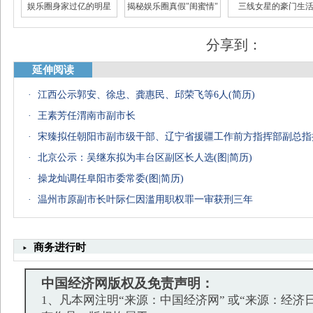
娱乐圈身家过亿的明星
揭秘娱乐圈真假"闺蜜情"
三线女星的豪门生
分享到：
延伸阅读
·
江西公示郭安、徐忠、龚惠民、邱荣飞等6人(简历)
盘点女星中的十大美腿
宅男女神素颜太坑爹
盘点港台“十大美腿”
·
王素芳任渭南市副市长
·
宋臻拟任朝阳市副市级干部、辽宁省援疆工作前方指挥部副总指
·
北京公示：吴继东拟为丰台区副区长人选(图|简历)
·
操龙灿调任阜阳市委常委(图|简历)
·
温州市原副市长叶际仁因滥用职权罪一审获刑三年
商务进行时
中国经济网版权及免责声明：
1、凡本网注明“来源：中国经济网” 或“来源：经济