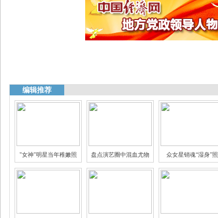
编辑推荐
"女神"明星当年稚嫩照
盘点演艺圈中混血尤物
众女星销魂“湿身”照