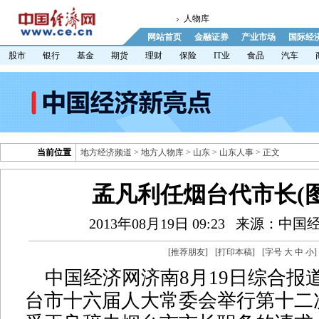
人物库
网站首页
金融证券
产业市场
国际经
股市
银行
基金
期货
理财
保险
IT业
食品
汽车
当前位置
地方经济频道
>
地方人物库
>
山东
>
山东人事
> 正文
孟凡利任烟台代市长(图
2013年08月19日 09:23
来源：中国
[
推荐朋友
]
[
打印本稿
]
[字号
大
中
小
]
中国经济网济南8月19日综合报道 
台市十六届人大常委会举行第十二